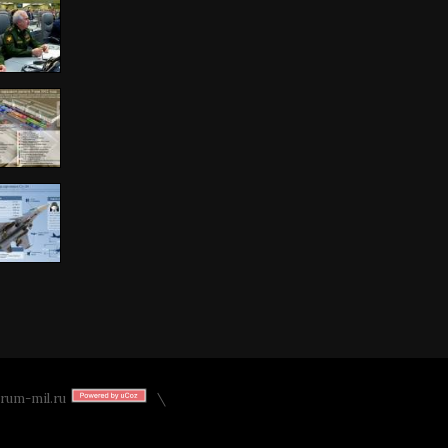
rum-mil.ru