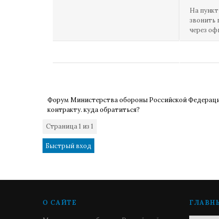
На пункт
звонить 
через оф
Форум Министерства обороны Российской Федерац
контракту. куда обратиться?
Страница
1
из
1
1
О САЙТЕ
ГЛАВН