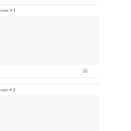
бщение #
1
щение #
2