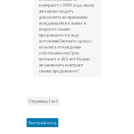
контракту с 1999 года, имею
ли я право подать
документы на признание
нуждающейся в жилье в
возрасте свыше
предельного,т.к.жду
истечения 5летнего срока с
момента отчуждения
собственности.Срок
истекает в 45,5 лет.Нужно
ли заключать контракт
свыше предельного?
Страница
1
из
1
1