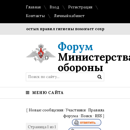
Главная
Вход
Регистрация
Контакты
Личный кабинет
ение простых правил гигиены помогает сохранить прозрачно
Форум
Министерств
обороны
МЕНЮ САЙТА
[
Новые сообщения
·
Участники
·
Правила
форума
·
Поиск
·
RSS
]
Страница
1
из
1