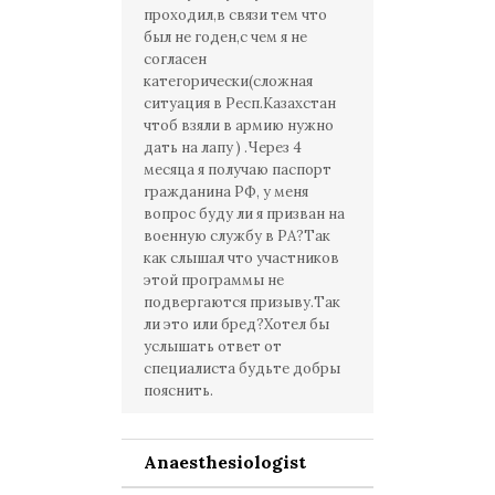
проходил,в связи тем что
был не годен,с чем я не
согласен
категорически(сложная
ситуация в Респ.Казахстан
чтоб взяли в армию нужно
дать на лапу ) .Через 4
месяца я получаю паспорт
гражданина РФ, у меня
вопрос буду ли я призван на
военную службу в РА?Так
как слышал что участников
этой программы не
подвергаются призыву.Так
ли это или бред?Хотел бы
услышать ответ от
специалиста будьте добры
пояснить.
Anaesthesiologist