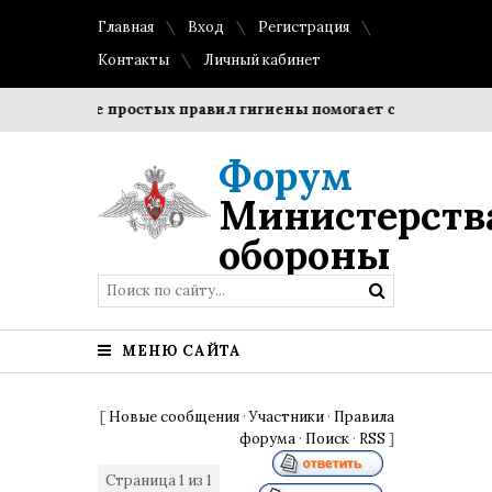
Главная
Вход
Регистрация
Контакты
Личный кабинет
облюдение простых правил гигиены помогает сохранить проз
Форум
Министерств
обороны
МЕНЮ САЙТА
[
Новые сообщения
·
Участники
·
Правила
форума
·
Поиск
·
RSS
]
Страница
1
из
1