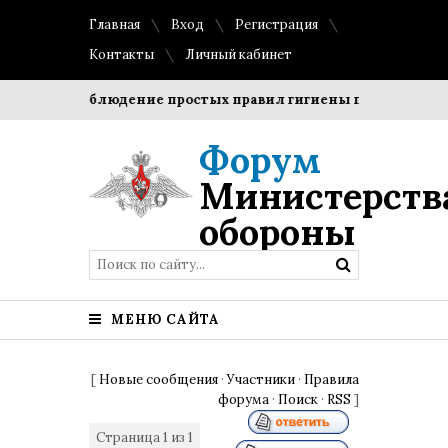
Главная
Вход
Регистрация
Контакты
Личный кабинет
ки?
Соблюдение простых правил гигиены помогает сохран
Форум
Министерств
обороны
МЕНЮ САЙТА
[
Новые сообщения
·
Участники
·
Правила
форума
·
Поиск
·
RSS
]
Страница
1
из
1