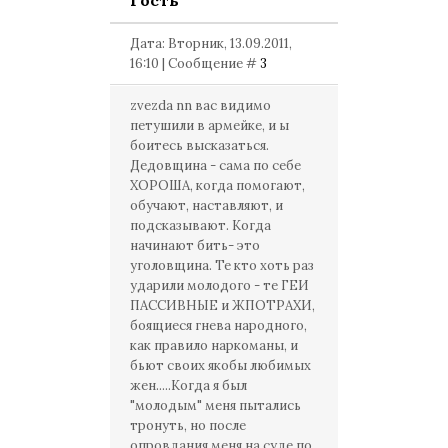
Гость
Дата: Вторник, 13.09.2011,
16:10 | Сообщение #
3
zvezda nn вас видимо
петушили в армейке, и ы
боитесь высказаться.
Дедовщина - сама по себе
ХОРОША, когда помогают,
обучают, наставляют, и
подсказывают. Когда
начинают бить- это
уголовщина. Те кто хоть раз
ударили молодого - те ГЕИ
ПАССИВНЫЕ и ЖПОТРАХИ,
боящиеся гнева народного,
как правило наркоманы, и
бьют своих якобы любимых
жен.....Когда я был
"молодым" меня пытались
тронуть, но после
опровдания меня на суде по