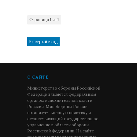
Страница
1
из
1
1
О САЙТЕ
Министерство обороны Российской
Федерации является федеральным
органом исполнительной власти
Росссии. Минобороны России
организует военную политику и
осуществляющий государственное
управление в области обороны
Российской Федерации. На сайте