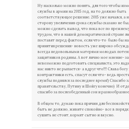
Ну насколько можно понять, для того чтобы изм
службы в армии на 2015 год, на то должно быть
соответствующее решение. 2015 уже начался, а н
сторону увеличения срока службы сказано не был
можно сделать вывод, что пока все по прежнему
трудом, что в нашей демократической стране л
поставят перед фактом, если что-то было бы на
принятия решения- новость уже широко обсужда
всегда недовольными матерями молодых поте
защитников родины. А вот лично мое мнение- за
невозможно подготовить специалиста, это ладн
нас никто не рыпается- а вдруг что!!!! Слава богу
контрактники есть, спасут если что- ведь прес
службы поднялся за последнее время!) Спасибо з
правительству, Путину и Шойгу конечно) И отд
спасибо за послеобеденный сон и разнообразно
В общем то, думаю пока причин для беспокойств
быть не должно, живите спокойно- все в порядк
сушить не стоит, кормят сытно и вкусно.