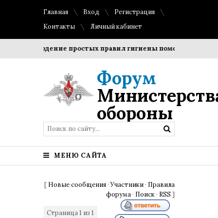
Главная
Вход
Регистрация
Контакты
Личный кабинет
Соблюдение простых правил гигиены помогает сохранить
Форум
Министерств
обороны
МЕНЮ САЙТА
[
Новые сообщения
·
Участники
·
Правила
форума
·
Поиск
·
RSS
]
Страница
1
из
1