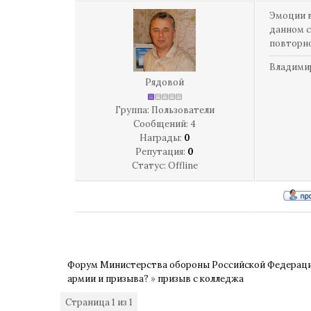
Эмоции в
данном с
повторно
Владими
Рядовой
Группа: Пользователи
Сообщений:
4
Награды:
0
Репутация:
0
Статус:
Offline
Форум Министерства обороны Российской Федерац
армии и призыва?
»
призыв с колледжа
Страница
1
из
1
1