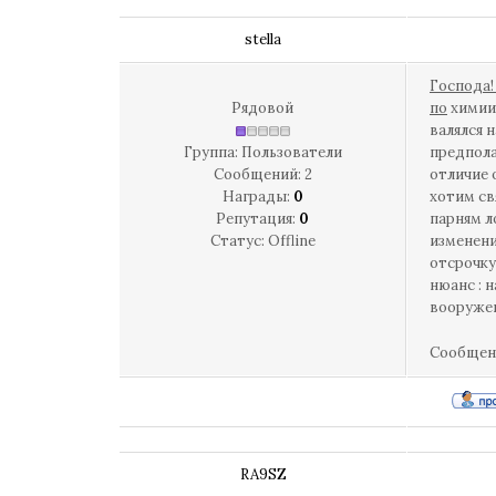
stella
Господа!
Рядовой
по
химии 
валялся 
Группа: Пользователи
предпола
Сообщений:
2
отличие 
Награды:
0
хотим св
Репутация:
0
парням л
Статус:
Offline
изменени
отсрочку
нюанс : 
вооружен
Сообщен
RA9SZ