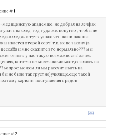
щение #
1
но-медицинскую академию. не добрал на лечфак
упать на след. год туда же. попутно , чтобы не
медколледж. и тут я узнаю,что наши законы
азывается второй сорт! т.к. их по закону (в
цесса!!!вы мне скажите,это нормально??? мы
ожет отнять у нас такую возможность! зачем
дениях, кого-то не восстанавливают,ссылаясь на
???вопрос: можем ли мы рассчитывать на
 бы не было так грустно)училище.еще такой
поэтому вариант поступления с рядов
бщение #
2