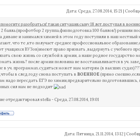
Дата: Среда, 27.08.2014, 15:21 | Сооб
 помогите разобраться! такая ситуация.сыну 18 лет.поступал в воен
2 балла.(профотбор 2 группа,физподготовка 100 баллов!) решили пост
на диване и занимался химией в этом году поступили в наш местный 
гают, что те ,кто получает среднее профессиональное образование,ок
от учащихся ВУЗов)имеют право призвать ,выдернуть с учебного про
язать свою жизнь со службой в армии, а наше родное государство м
омать жизнь? после армии половина не восстанавливается в уч. заве
е в уч. программах.судиться может нам матерям (в высших судах)?
,чтобы в след.году снова поступать в
ВОЕННОЕ
(прямо смешно,если
нам надо пересдать ЕГЭ по химии,предварительно подготовившись, 
ных сил нам не подходит
ие отредактировал
stella
-
Среда, 27.08.2014, 19:01
Дата: Пятница, 21.11.2014, 13:12 | Соо