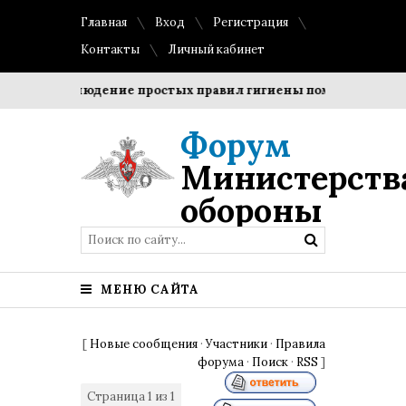
Главная
Вход
Регистрация
Контакты
Личный кабинет
и?
Соблюдение простых правил гигиены помогает сохрани
Форум
Министерств
обороны
МЕНЮ САЙТА
[
Новые сообщения
·
Участники
·
Правила
форума
·
Поиск
·
RSS
]
Страница
1
из
1