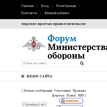
Главная
Вход
Регистрация
Контакты
Личный кабинет
ки?
Соблюдение простых правил гигиены помогает сохран
Форум
Министерств
обороны
МЕНЮ САЙТА
[
Новые сообщения
·
Участники
·
Правила
форума
·
Поиск
·
RSS
]
Страница
1
из
1