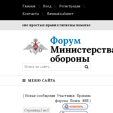
Главная
Вход
Регистрация
Контакты
Личный кабинет
Соблюдение простых правил гигиены помогает сохранить п
Форум
Министерств
обороны
МЕНЮ САЙТА
[
Новые сообщения
·
Участники
·
Правила
форума
·
Поиск
·
RSS
]
Страница
1
из
1