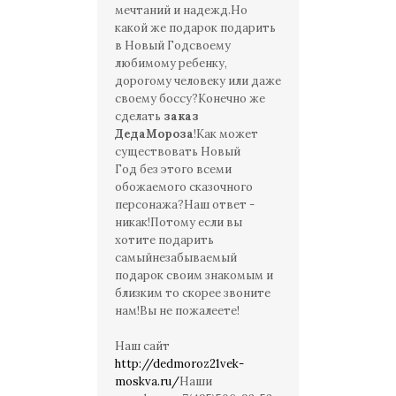
мечтаний и надежд.Но
какой же подарок подарить
в Новый Годсвоему
любимому ребенку,
дорогому человеку или даже
своему боссу?Конечно же
сделать
заказ
ДедаМороза
!Как может
существовать Новый
Год без этого всеми
обожаемого сказочного
персонажа?Наш ответ -
никак!Потому если вы
хотите подарить
самыйнезабываемый
подарок своим знакомым и
близким то скорее звоните
нам!Вы не пожалеете!
Наш сайт
http://dedmoroz21vek-
moskva.ru/
Наши