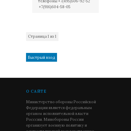
телефоны +7(495)506-92-52
+7(916)604-58-05
Страница
1
из
1
1
О САЙТЕ
Министерство обороны Российской
Федерации является федеральным
органом исполнительной власти
Росссии. Минобороны России
организует военную политику и