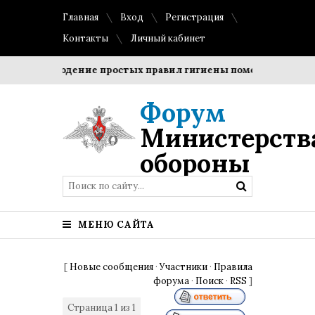
Главная
Вход
Регистрация
Контакты
Личный кабинет
?
Соблюдение простых правил гигиены помогает сохранит
Форум
Министерств
обороны
МЕНЮ САЙТА
[
Новые сообщения
·
Участники
·
Правила
форума
·
Поиск
·
RSS
]
Страница
1
из
1