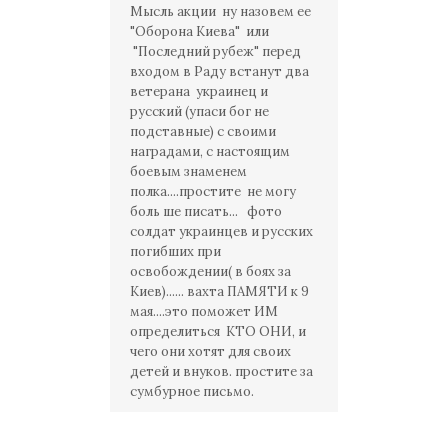
Мысль акции ну назовем ее
"Оборона Киева" или
"Последний рубеж" перед
входом в Раду встанут два
ветерана украинец и
русский (упаси бог не
подставные) с своими
наградами, с настоящим
боевым знаменем
полка....простите не могу
боль ше писать... фото
солдат украинцев и русских
погибших при
освобождении( в боях за
Киев)...... вахта ПАМЯТИ к 9
мая....это поможет ИМ
определиться КТО ОНИ, и
чего они хотят для своих
детей и внуков. простите за
сумбурное письмо.