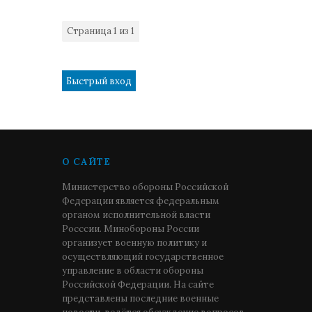
Страница
1
из
1
1
О САЙТЕ
Министерство обороны Российской
Федерации является федеральным
органом исполнительной власти
Росссии. Минобороны России
организует военную политику и
осуществляющий государственное
управление в области обороны
Российской Федерации. На сайте
представлены последние военные