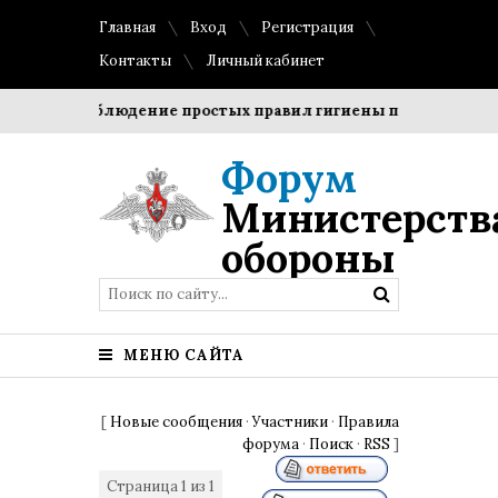
Главная
Вход
Регистрация
Контакты
Личный кабинет
оки?
Соблюдение простых правил гигиены помогает сохра
Форум
Министерств
обороны
МЕНЮ САЙТА
[
Новые сообщения
·
Участники
·
Правила
форума
·
Поиск
·
RSS
]
Страница
1
из
1