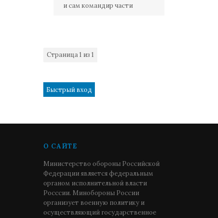
и сам командир части
Страница
1
из
1
1
О САЙТЕ
Министерство обороны Российской
Федерации является федеральным
органом исполнительной власти
Росссии. Минобороны России
организует военную политику и
осуществляющий государственное