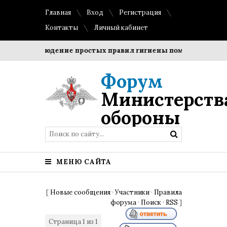
Главная
Вход
Регистрация
Контакты
Личный кабинет
и?
Соблюдение простых правил гигиены помогает сохранит
Форум
Министерств
обороны
МЕНЮ САЙТА
[
Новые сообщения
·
Участники
·
Правила
форума
·
Поиск
·
RSS
]
Страница
1
из
1