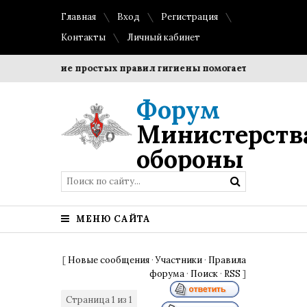
Главная
Вход
Регистрация
Контакты
Личный кабинет
Соблюдение простых правил гигиены помогает сохранить пр
Форум
Министерств
обороны
МЕНЮ САЙТА
[
Новые сообщения
·
Участники
·
Правила
форума
·
Поиск
·
RSS
]
Страница
1
из
1