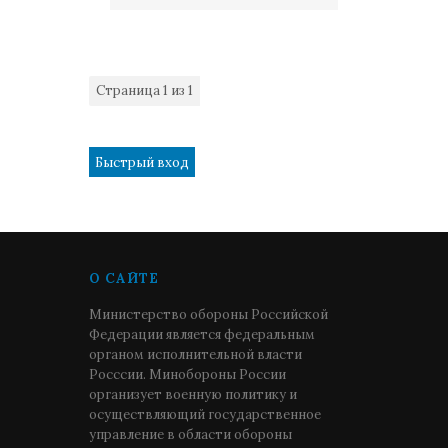
Страница
1
из
1
1
О САЙТЕ
Министерство обороны Российской
Федерации является федеральным
органом исполнительной власти
Росссии. Минобороны России
организует военную политику и
осуществляющий государственное
управление в области обороны