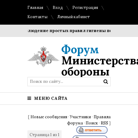
Главная
Вход
Регистрация
Контакты
Личный кабинет
оки?
Соблюдение простых правил гигиены помогает сохра
Форум
Министерств
обороны
МЕНЮ САЙТА
[
Новые сообщения
·
Участники
·
Правила
форума
·
Поиск
·
RSS
]
Страница
1
из
1