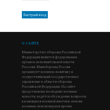
1
О САЙТЕ
Министерство обороны Российской
Федерации является федеральным
органом исполнительной власти
Росссии. Минобороны России
организует военную политику и
осуществляющий государственное
управление в области обороны
Российской Федерации. На сайте
представлены последние военные
новости, ведётся обсуждение вопросов,
касающихся военной ипотеки, пенсии
военным пенсионерами прочих