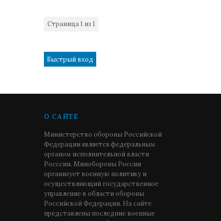
Страница
1
из
1
1
О САЙТЕ
Министерство обороны Российской
Федерации является федеральным
органом исполнительной власти
Росссии. Минобороны России
организует военную политику и
осуществляющий государственное
управление в области обороны
Российской Федерации. На сайте
представлены последние военные