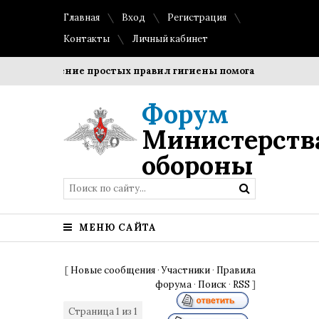
Главная
Вход
Регистрация
Контакты
Личный кабинет
Соблюдение простых правил гигиены помогает сохранить 
Форум
Министерств
обороны
МЕНЮ САЙТА
[
Новые сообщения
·
Участники
·
Правила
форума
·
Поиск
·
RSS
]
Страница
1
из
1