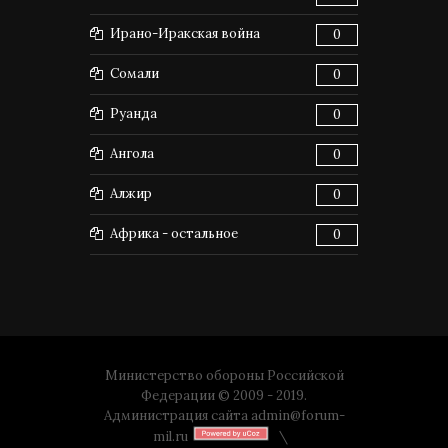
Ирано-Иракская война
0
Сомали
0
Руанда
0
Ангола
0
Алжир
0
Африка - остальное
0
Министерство обороны Российской
Федерации © 2009 - 2019.
Администрация сайта
admin@forum-
mil.ru