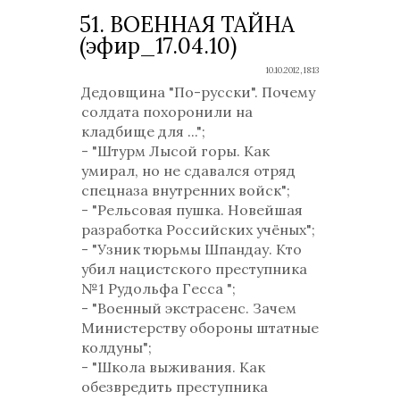
51. ВОЕННАЯ ТАЙНА
(эфир_17.04.10)
10.10.2012, 18:13
Дедовщина "По-русски". Почему
солдата похоронили на
кладбище для ...";
- "Штурм Лысой горы. Как
умирал, но не сдавался отряд
спецназа внутренних войск";
- "Рельсовая пушка. Новейшая
разработка Российских учёных";
- "Узник тюрьмы Шпандау. Кто
убил нацистского преступника
№1 Рудольфа Гесса ";
- "Военный экстрасенс. Зачем
Министерству обороны штатные
колдуны";
- "Школа выживания. Как
обезвредить преступника