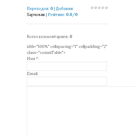
Переходов
:
0
|
Добавил
:
Харчовик
|
Рейтинг
:
0.0
/
0
Всего комментариев
:
0
idth="100%" cellspacing="1" cellpadding="2"
class="commTable">
Имя *:
Email: