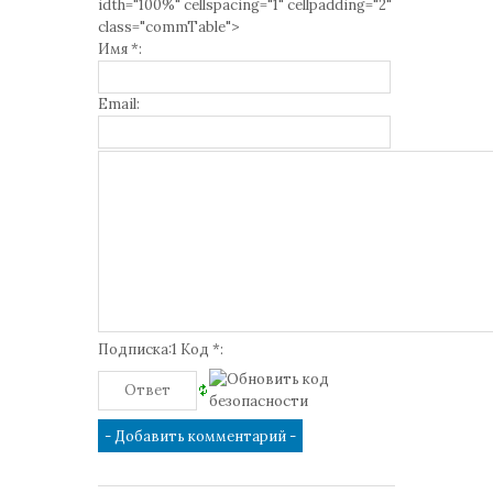
idth="100%" cellspacing="1" cellpadding="2"
class="commTable">
Имя *:
Email:
Подписка:1 Код *: