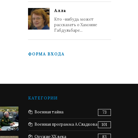
Алла
Кто -нибудь может
рассказать о Хамзине
Габдульбаре...
ФОРМА ВХОДА
КАТЕГОРИИ
Военная тайна
73
Военная программа А.Сладкова
101
Оружие XX века
83