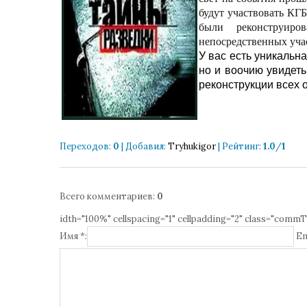
будут участвовать КГ
были реконструир
непосредственных учас
У вас есть уникальн
но и воочию увидеть
реконструкции всех 
Переходов
:
0
|
Добавил
:
Tryhukigor
|
Рейтинг
:
1.0
/
1
Всего комментариев
:
0
idth="100%" cellspacing="1" cellpadding="2" class="commT
Имя *:
Em