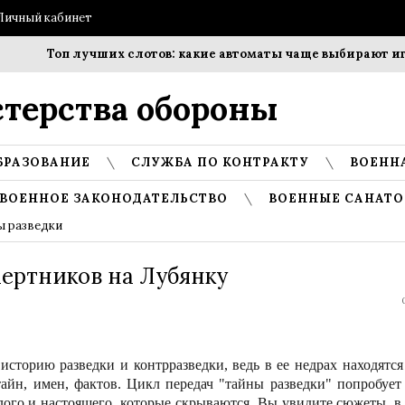
Личный кабинет
Топ лучших слотов: какие автоматы чаще выбирают игро
терства обороны
БРАЗОВАНИЕ
СЛУЖБА ПО КОНТРАКТУ
ВОЕНН
ВОЕННОЕ ЗАКОНОДАТЕЛЬСТВО
ВОЕННЫЕ САНАТО
ы разведки
мертников на Лубянку
историю разведки и контрразведки, ведь в ее недрах находятся
айн, имен, фактов. Цикл передач "тайны разведки" попробует
лого и настоящего, которые скрываются. Вы увидите сюжеты, в