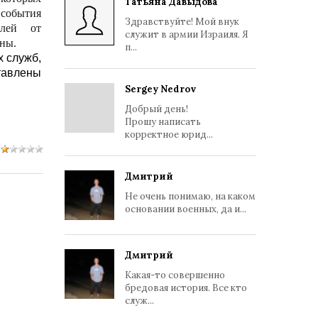
Татьяна Давыдова
 события
Здравствуйте! Мой внук
алей от
служит в армии Израиля. Я
йны.
п...
х служб,
ставлены
Sergey Nedrov
Добрый день!
Прошу написать
корректное юрид...
Дмитрий
Не очень понимаю, на каком
основании военных, да и...
Дмитрий
Какая-то совершенно
бредовая история. Все кто
служ...