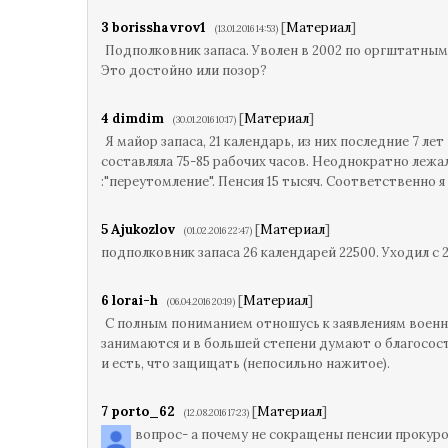
3
borisshavrov1
[
Материал
]
(13.01.2016 14:53)
Подполковник запаса. Уволен в 2002 по оргштатным. 
Это достойно или позор?
4
dimdim
[
Материал
]
(30.01.2016 10:17)
Я майор запаса, 21 календарь, из них последние 7 ле
составляла 75-85 рабочих часов. Неоднократно лежа
:"переутомление". Пенсия 15 тысяч. Соответственно я
5
Ajukozlov
[
Материал
]
(01.02.2016 22:47)
подполковник запаса 26 календарей 22500. Уходил с 
6
lorai-h
[
Материал
]
(06.04.2016 20:19)
С полным пониманием отношусь к заявлениям военн
занимаются и в большей степени думают о благосос
и есть, что защищать (непосильно нажитое).
7
porto_62
[
Материал
]
(12.08.2016 17:23)
вопрос- а почему не сокращены пенсии прокуро