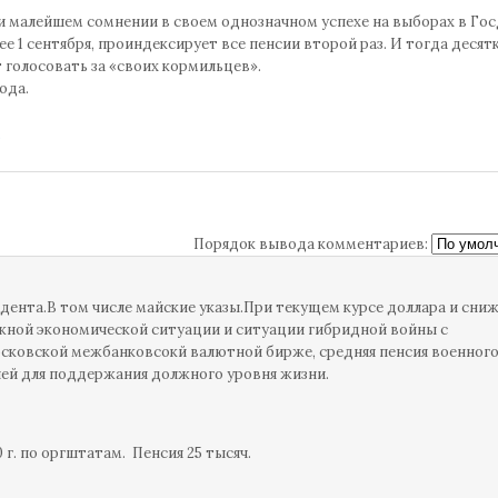
 малейшем сомнении в своем однозначном успехе на выборах в Гос
ее 1 сентября, проиндексирует все пенсии второй раз. И тогда десят
голосовать за «своих кормильцев».
ода.
5
Порядок вывода комментариев:
дента.В том числе майские указы.При текущем курсе доллара и сни
ожной экономической ситуации и ситуации гибридной войны с
ковской межбанковсокй валютной бирже, средняя пенсия военног
лей для поддержания должного уровня жизни.
0 г. по оргштатам. Пенсия 25 тысяч.