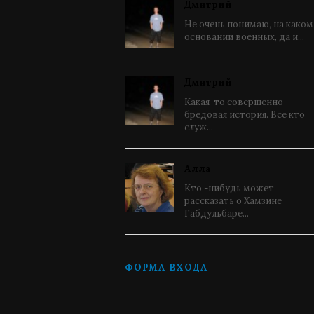
Дмитрий
Не очень понимаю, на каком
основании военных, да и...
Дмитрий
Какая-то совершенно
бредовая история. Все кто
служ...
Алла
Кто -нибудь может
рассказать о Хамзине
Габдульбаре...
ФОРМА ВХОДА