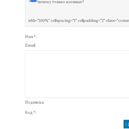
почему только военных?
idth="100%" cellspacing="1" cellpadding="2" class="com
Имя *:
Email:
Подписка:
Код *: