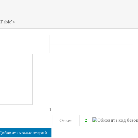
mTable">
1