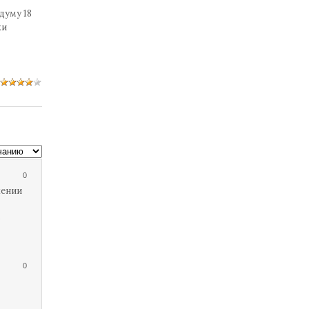
думу 18
ки
0
жении
о
0