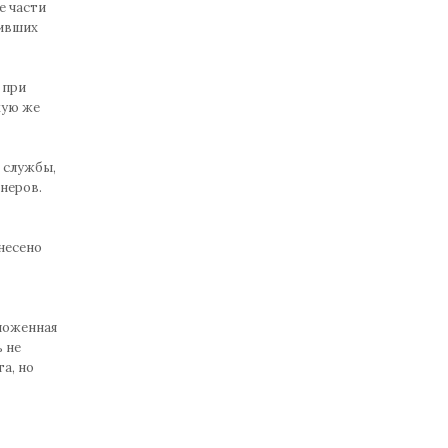
е части
дивших
 при
кую же
 службы,
неров.
несено
аложенная
ь не
а, но