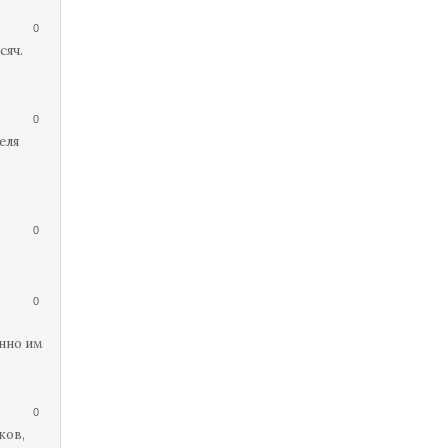
0
сяч.
0
еля
0
0
енно им
0
ков,