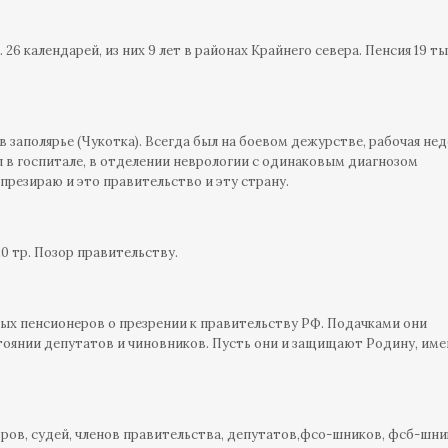
26 календарей, из них 9 лет в районах Крайнего севера. Пенсия 19 ты
т в заполярье (Чукотка). Всегда был на боевом дежурстве, рабочая нед
л в госпитале, в отделении неврологии с одинаковым диагнозом
 презираю и это правительство и эту страну.
20 тр. Позор правительству.
ых пенсионеров о презрении к правительству РФ. Подачками они
тоянии депутатов и чиновников. Пусть они и защищают Родину, им
ров, судей, членов правительства, депутатов,фсо-шников, фсб-шни