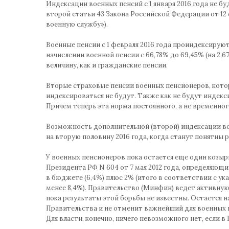
Индексации военных пенсий с 1 января 2016 года не бу
второй статьи 43 Закона Российской Федерации от 12
военную службу»).
Военные пенсии с 1 февраля 2016 года проиндексируют
начислении военной пенсии с 66,78% до 69,45% (на 2,
величину, как и гражданские пенсии.
Вторые страховые пенсии военных пенсионеров, кото
индексироваться не будут. Также как не будут индек
Причем теперь эта норма постоянного, а не временног
Возможность дополнительной (второй) индексации во
на вторую половину 2016 года, когда станут понятны 
У военных пенсионеров пока остается еще один козырь
Президента РФ N 604 от 7 мая 2012 года, определяющи
в бюджете (6,4%) плюс 2% (итого в соответствии с ук
менее 8,4%). Правительство (Минфин) ведет активную
пока результаты этой борьбы не известны. Остается на
Правительства и не отменит важнейший для военных п
Для власти, конечно, ничего невозможного нет, если 