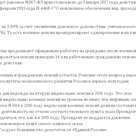
дет (законом N367-ФЗ приостановлено до 1 января 2017 года действи
 февраля 1993 года N 4468-I "О пенсионном обеспечении лиц, прохо
 на 3,99% за счет увеличения денежного довольствия, учитываемого
67%). То есть военные пенсии проиндексируют одновременно и на та
рые продолжают официально работать на гражданке после военной
сироваться пенсии примерно 14 млн работающих гражданских пенсио
о действия.
енных и гражданских пенсий остается. Решение этого вопроса пере
результаты экономического развития России в первом полугодии.
 для надежды на вторую индексацию пенсии в 2016 году. Это указ
й индексацию военных пенсий на уровень не ниже, чем инфляция, з
азом N 604 в 2016 году индексация военных пенсий должна составит
 деятельность по отмене соответствующего пункта указа Президент
деяться, что, как и в 2015 году, Президент не поддастся давлению
енсионеров пункт своего майского указа.
в Госдуме большинство депутатов от «Единой России».