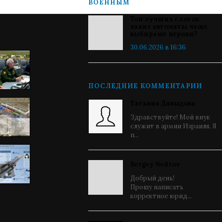
ВОЕННЫМ
Топ лучших слотов:
какие автоматы чаще
выбирают игроки?
30.06.2026 в 16:36
ПОСЛЕДНИЕ КОММЕНТАРИИ
Татьяна Давыдова
Здравствуйте! Мой внук
служит в армии Израиля. Я
п...
Sergey Nedrov
Добрый день!
Прошу написать
корректное юрид...