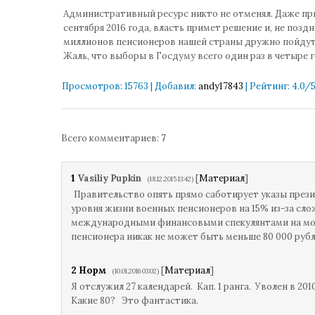
Административный ресурс никто не отменял. Даже при
сентября 2016 года, власть примет решение и, не поздн
миллионов пенсионеров нашей страны дружно пойдут 
Жаль, что выборы в Госдуму всего один раз в четыре г
Просмотров
:
15763
|
Добавил
:
andy17843
|
Рейтинг
:
4.0
/
Всего комментариев
:
7
1
Vasiliy Pupkin
[
Материал
]
(18.12.2015 13:42)
Правительство опять прямо саботирует указы прези
уровня жизни военных пенсионеров на 15% из-за сл
международными финансовыми спекулянтами на мос
пенсионера никак не может быть меньше 80 000 руб
2
Норм
[
Материал
]
(10.01.2016 03:02)
Я отслужил 27 календарей. Кап. 1 ранга. Уволен в 201
Какие 80? Это фантастика.