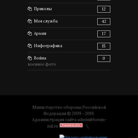
Приколы
12
Моя служба
42
Армия
17
Инфографика
15
Война
0
военное фото
Министерство обороны Российской
Федерации © 2009 - 2019.
Администрация сайта
admin@forum-
mil.ru