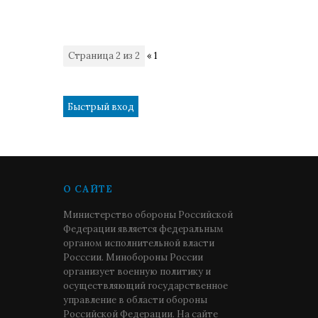
Страница
2
из
2
«
1
2
О САЙТЕ
Министерство обороны Российской
Федерации является федеральным
органом исполнительной власти
Росссии. Минобороны России
организует военную политику и
осуществляющий государственное
управление в области обороны
Российской Федерации. На сайте