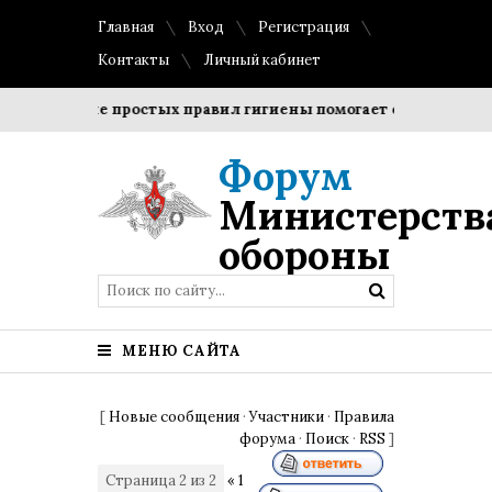
Главная
Вход
Регистрация
Контакты
Личный кабинет
облюдение простых правил гигиены помогает сохранить про
Форум
Министерств
обороны
МЕНЮ САЙТА
[
Новые сообщения
·
Участники
·
Правила
форума
·
Поиск
·
RSS
]
Страница
2
из
2
«
1