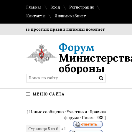
Главная
Вход
Регистрация
Контакты
Личный кабинет
блюдение простых правил гигиены помогает сохранить прозр
Форум
Министерств
обороны
МЕНЮ САЙТА
[
Новые сообщения
·
Участники
·
Правила
форума
·
Поиск
·
RSS
]
Страница
5
из
6
«
1