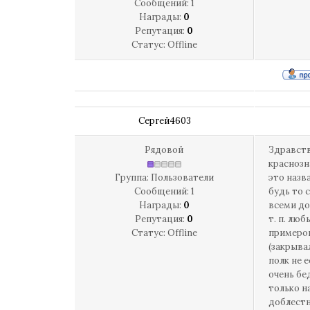
Сообщений:
1
Награды:
0
Репутация:
0
Статус:
Offline
Сергей4603
Рядовой
Здравств
краснозн
Группа: Пользователи
это назв
Сообщений:
1
будь то 
Награды:
0
всеми до
Репутация:
0
т. п. лю
Статус:
Offline
примеров
(закрыва
полк не е
очень бе
только н
доблестн