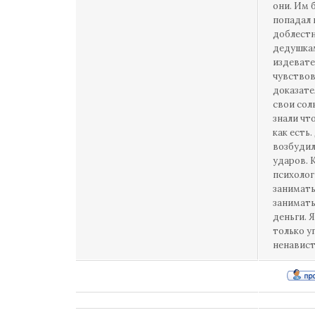
они. Им 
попадал 
доблестн
дедушкам
издевате
чувствов
доказате
свои сол
знали что
как есть
возбудил
ударов. 
психолог
занимать
занимать
деньги. 
только у
ненавист