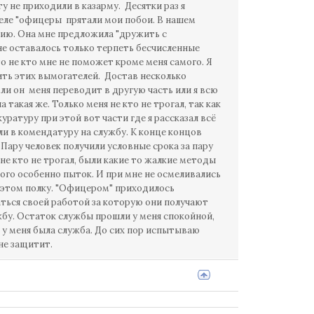
у не приходили в казарму. Десятки раз я
еле "офицеры прятали мои побои. В нашем
цию. Она мне предложила "дружить с
не оставалось только терпеть бесчисленные
то не кто мне не поможет кроме меня самого. Я
бить этих вымогателей. Достав несколько
ли он меня переводит в другую часть или я всю
такая же. Только меня не кто не трогал, так как
куратуру при этой вот части где я рассказал всё
ели в комендатуру на службу. К конце концов
Пару человек получили условные срока за пару
не кто не трогал, были какие то жалкие методы
ого особенно пыток. И при мне не осмеливались
 этом полку. "Офицером" приходилось
аться своей работой за которую они получают
жбу. Остаток службы прошли у меня спокойной,
я у меня была служба. До сих пор испытываю
не защитит.