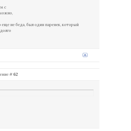
м с
 можно,
о еще не беда, был один паренек, который
адолго
бщение #
62