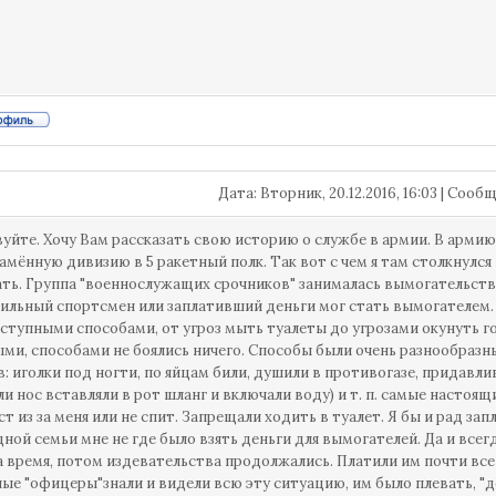
Дата: Вторник, 20.12.2016, 16:03 | Соо
уйте. Хочу Вам рассказать свою историю о службе в армии. В армию 
амённую дивизию в 5 ракетный полк. Так вот с чем я там столкнулся 
ать. Группа "военнослужащих срочников" занималась вымогательств
сильный спортсмен или заплативший деньги мог стать вымогателем. 
ступными способами, от угроз мыть туалеты до угрозами окунуть гол
быми, способами не боялись ничего. Способы были очень разнообразн
: иголки под ногти, по яйцам били, душили в противогазе, придавли
ли нос вставляли в рот шланг и включали воду) и т. п. самые настоя
ст из за меня или не спит. Запрещали ходить в туалет. Я бы и рад зап
дной семьи мне не где было взять деньги для вымогателей. Да и всег
а время, потом издевательства продолжались. Платили им почти вс
ые "офицеры"знали и видели всю эту ситуацию, им было плевать, "д