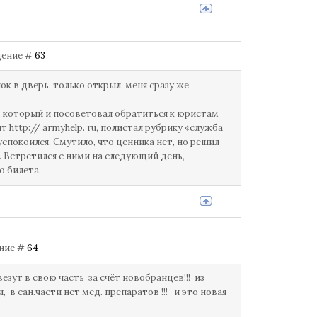
бщение #
63
ок в дверь, только открыл, меня сразу же
, который и посоветовал обратиться к юристам
 http:// armyhelp. ru, полистал рубрику «служба
покоился. Смутило, что ценника нет, но решил
. Встретился с ними на следующий день,
о билета.
ение #
64
езут в свою часть за счёт новобранцев!!! из
, в сан.части нет мед. препаратов !!! и это новая