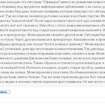
было выгодно эта ситуация. "Офицеры" ничего не делали или попрост
в больницу под предлогом инфекционные заболевания. А на самом д
ом полку был даже психолог женщина, которая знала про эту ситуа
и". Так же я писал, звонил куда только можно и всё было тщетно. М
льства "вымогателей". После пары месяцев такого вот ада, я понял ч
ал что вот вот сломаюсь. Или сбегу с этого полка или попытаюсь у
льств издевательств над солдатами я зашантажировал замполита. И
ью в прокуратуру. Меня перевели служить другой полк. Ситуация была 
 я стукач. Через другая я написал в прокуратуру. Вызвали меня в про
. Дядька прокурор мне сказал "чтоб я молчал в тряпочку" Меня перев
и 2 уголовных дела про неуставные взаимоотношения. Так для вида. 
Когда вся шумиха утихла отправили меня опять служить в полк. Меня 
ического давления Для меня они были смешные, после всего пережит
ся вымогательством. Таким образом я стал неугоден и невыгоден в
ся свой работой. Ночевать в казарме, водить солдат на обед, заним
Я очень им мешал. Меня перевели в узел связи. На обыкновенную слу
грозы были, ничего больше. Так же меня страховали друзья. Вот така
ь к людям в погонах считаю первыми преступниками. От них не кто 