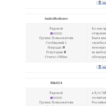
AndreiRodionov
Рядовой
Ко мне п
отправил
Группа: Пользователи
Был в шо
Сообщений:
1
службы п
Награды:
0
помощи п
Репутация:
0
из любоп
Статус:
Offline
обговори
Nik6124
Рядовой
в В/ч 74
госпиталя
Группа: Пользователи
Российска