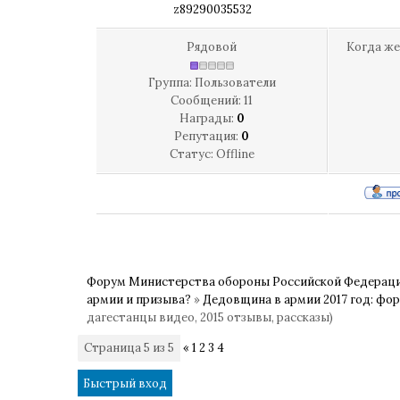
z89290035532
Рядовой
Когда же
Группа: Пользователи
Сообщений:
11
Награды:
0
Репутация:
0
Статус:
Offline
Форум Министерства обороны Российской Федерац
армии и призыва?
»
Дедовщина в армии 2017 год: фор
дагестанцы видео, 2015 отзывы, рассказы)
Страница
5
из
5
«
1
2
3
4
5