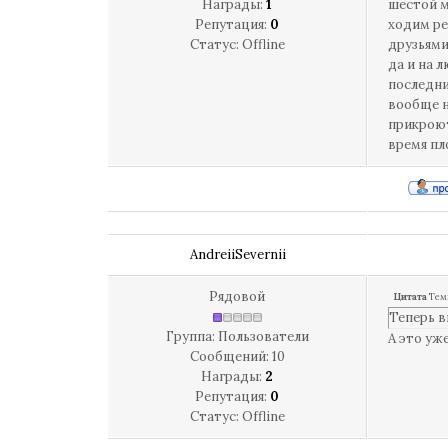
Награды:
1
шестой м
Репутация:
0
ходим ре
Статус:
Offline
друзьями
да и на 
последни
вообще н
прикроют
время пл
AndreiiSevernii
Рядовой
Цитата
Тем
Теперь в
Группа: Пользователи
А это уж
Сообщений:
10
Награды:
2
Репутация:
0
Статус:
Offline