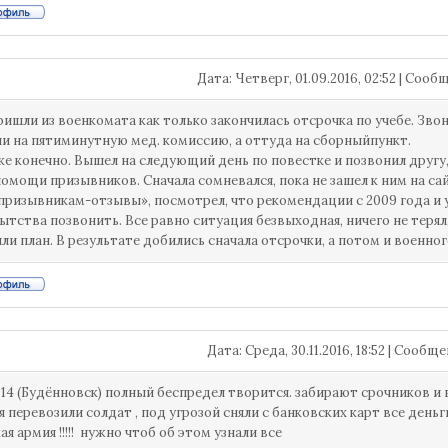
Дата: Четверг, 01.09.2016, 02:52 | Соо
ришли из военкомата как только закончилась отсрочка по учебе. Звон
и на пятиминутную мед. комиссию, а оттуда на сборныйпункт.
ке конечно. Вышел на следующий день по повестке и позвонил другу
омощи призывников. Сначала сомневался, пока не зашел к ним на сайт
ризывникам-отзывы», посмотрел, что рекомендации с 2009 года и ус
ытства позвонить. Все равно ситуация безвыходная, ничего не терял
ли план. В результате добились сначала отсрочки, а потом и военног
Дата: Среда, 30.11.2016, 18:52 | Сообщ
814 (Будённовск) полный беспредел творится. забирают срочников и в
 перевозили солдат , под угрозой сняли с банковских карт все деньги
я армия !!!!! нужно чтоб об этом узнали все