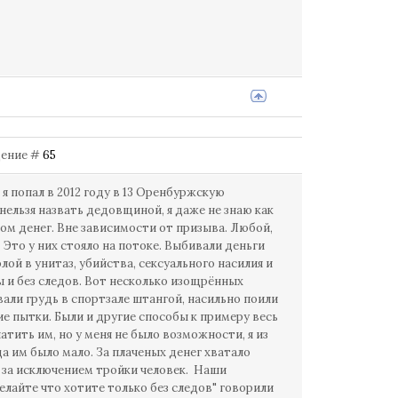
бщение #
65
я попал в 2012 году в 13 Оренбуржскую
нельзя назвать дедовщиной, я даже не знаю как
ом денег. Вне зависимости от призыва. Любой,
Это у них стояло на потоке. Выбивали деньги
ой в унитаз, убийства, сексуального насилия и
ы и без следов. Вот несколько изощрённых
вали грудь в спортзале штангой, насильно поили
щие пытки. Были и другие способы к примеру весь
латить им, но у меня не было возможности, я из
да им было мало. За плаченых денег хватало
е за исключением тройки человек. Наши
елайте что хотите только без следов" говорили