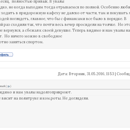
есяц, полностью привык. В увалы
дко, но когда выходим тогда отрываемся по полной. Особенно люби
 ходить в придорожную кафеху не далеко от части, там и покушать
людей поглядеть, главное, что бы с финансами все было в порядке. В
й раз сходили так, что почти весь вечер просидели на толчке. Но эт
е вернулся, а сбежал к своей девушке. Теперь видимо и нам увалы н
. Но ничего можно в свободное
отно заняться спортом.
Дата: Вторник, 31.05.2016, 11:53 | Соо
ный
(
)
идимо и нам увалы надолгоприкроют.
е висит на политруке и ком.роты. Не доглядели.