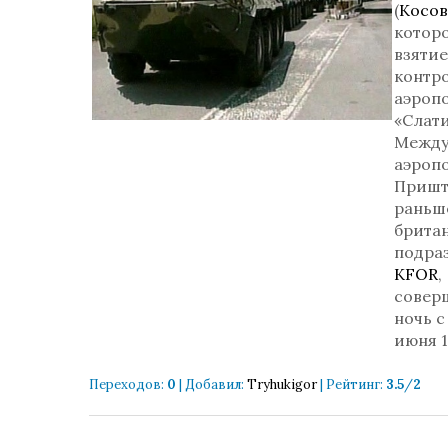
(
Косо
котор
взятие
контр
аэроп
«Слати
Между
аэроп
Пришт
раньш
брита
подра
KFOR
,
совер
ночь с 
июня 1
Переходов
:
0
|
Добавил
:
Tryhukigor
|
Рейтинг
:
3.5
/
2