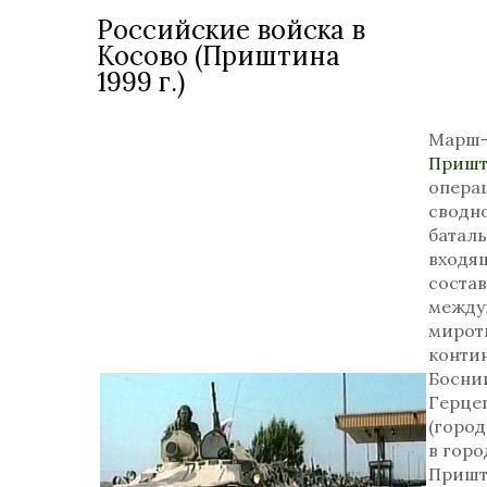
Российские войска в
Косово (Приштина
1999 г.)
Марш
Пришт
опера
сводн
баталь
входя
состав
между
мирот
контин
Босни
Герце
(город
в горо
Пришт