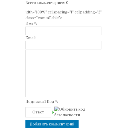
Всего комментариев
:
0
idth="100%" cellspacing="1" cellpadding="2"
class="commTable">
Имя *:
Email:
Подписка:1 Код *: