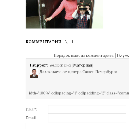
КОММЕНТАРИИ
1
Порядок вывода комментариев:
1
support
[
Материал
]
(08.08.2015 23:40)
Далековато от центра Санкт-Петербурга
idth="100%" cellspacing="1" cellpadding="2" class="com
Имя *:
Email: