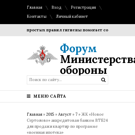
Главная
Вход
Регистрация
Контакты
Личный кабинет
юдение простых правил гигиены помогает сохранить прозрач
Форум
Министерств
обороны
МЕНЮ САЙТА
Главная
»
2015
»
Август
»
7
» ЖК «Новое
Сертолово» аккредитован банком ВТБ24
для продажи квартир по программе
«военная ипотека»