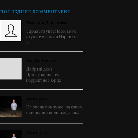
ПОСЛЕДНИЕ КОММЕНТАРИИ
Татьяна Давыдова
Здравствуйте! Мой внук
служит в армии Израиля. Я
п...
Sergey Nedrov
Добрый день!
Прошу написать
корректное юрид...
Дмитрий
Не очень понимаю, на каком
основании военных, да и...
Дмитрий