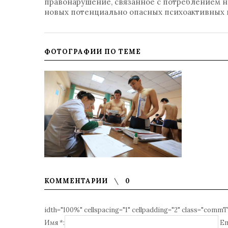
правонарушение, связанное с потреблением н
новых потенциально опасных психоактивных 
ФОТОГРАФИИ ПО ТЕМЕ
КОММЕНТАРИИ
0
idth="100%" cellspacing="1" cellpadding="2" class="commT
Имя *:
Em