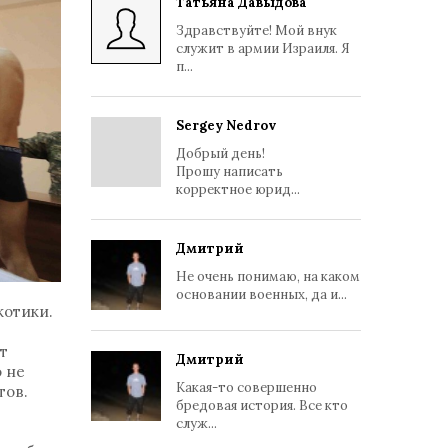
Татьяна Давыдова
Здравствуйте! Мой внук
служит в армии Израиля. Я
п...
Sergey Nedrov
Добрый день!
Прошу написать
корректное юрид...
Дмитрий
Не очень понимаю, на каком
основании военных, да и...
котики.
т
Дмитрий
 не
Какая-то совершенно
тов.
бредовая история. Все кто
служ...