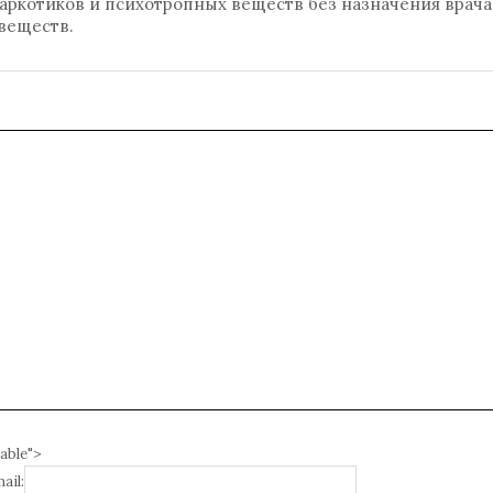
аркотиков и психотропных веществ без назначения врача
веществ.
able">
ail: