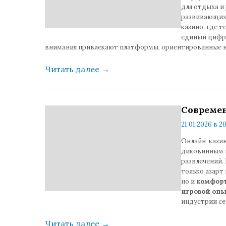
для отдыха и
развивающихс
казино, где т
единый цифро
внимания привлекают платформы, ориентированные 
Читать далее
→
Совреме
21.01.2026 в 2
коммента
Онлайн-казин
диковинным и
развлечений.
только азарт
но и
комфорт
игровой оп
индустрии с
Читать далее
→