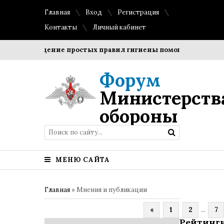
Главная
Вход
Регистрация
Контакты
Личный кабинет
Соблюдение простых правил гигиены помогает сохранить про
Форум
Министерств
обороны
МЕНЮ САЙТА
Главная
»
Мнения и публикации
«
1
2
...
7
Рейтинги