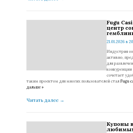
Fugu Cas
центр со
гемблин
21.01.2026 в 2
коммента
Индустрия он
активно, пре
для развлече
конкуренции 
сочетает удо
таким проектом для многих пользователей стал
Fugu 
дальше »
Читать далее
→
Купоны в
любимых