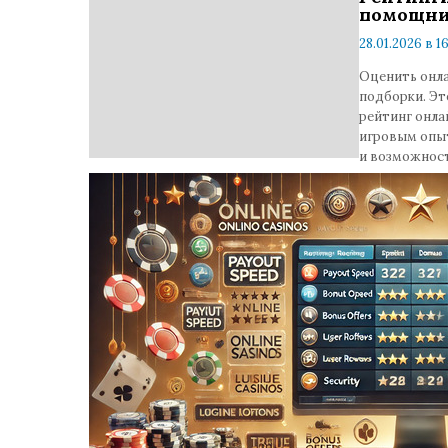
помощни
28.01.2026 в 16
коммента
Оценить онл
подборки. Эт
рейтинг онла
игровым опыт
и возможнос