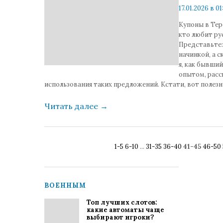
17.01.2026 в 01
коммента
Купоны в Тер
кто любит ру
Представьте:
начинкой, а с
я, как бывши
опытом, расс
использования таких предложений. Кстати, вот полезн
Читать далее
→
1-5
6-10
...
31-35
36-40
41-45
46-50
ВОЕННЫМ
Топ лучших слотов:
какие автоматы чаще
выбирают игроки?