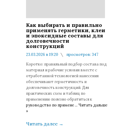
Как выбирать и правильно
применять герметики, клеи
и эпоксидные составы для
долговечности
конструкций
23.03.2026 в 19:20
просмотров: 347
комментариев: 0
Коротко: правильный подбор состава под
материал и рабочие условия вместе с
отработанной технологией нанесения
обеспечивают герметичность и
долговечность конструкций. Для
практических схем и таблиц по
применению полезно обратиться к
руководство по примене
...
Читать дальше
»
Читать далее
→