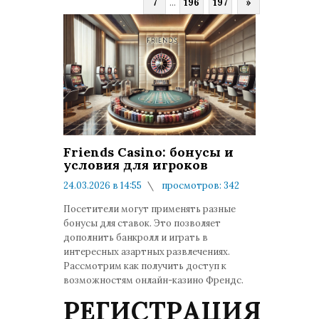
7
...
196
197
»
Friends Casino: бонусы и
условия для игроков
24.03.2026 в 14:55
просмотров: 342
комментариев: 0
Посетители могут применять разные
бонусы для ставок. Это позволяет
дополнить банкролл и играть в
интересных азартных развлечениях.
Рассмотрим как получить доступ к
возможностям онлайн-казино Френдс.
РЕГИСТРАЦИЯ