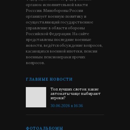
органом исполнительной власти
Росссии. Минобороны России
организует военную политику и
осуществляющий государственное
управление в области обороны
Российской Федерации. На сайте
представлены последние военные
новости, ведётся обсуждение вопросов,
касающихся военной ипотеки, пенсии
военным пенсионерами прочих
вопросов.
ГЛАВНЫЕ НОВОСТИ
Топ лучших слотов: какие
автоматы чаще выбирают
игроки?
30.06.2026 в 16:36
ФОТОАЛЬБОМЫ