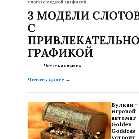
слоты с модной графикой.
3 МОДЕЛИ СЛОТО
С
ПРИВЛЕКАТЕЛЬН
ГРАФИКОЙ
...
Читать дальше »
Читать далее
→
Вулкан -
игровой
автомат
Golden
Goddess
устроит