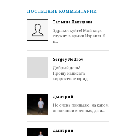
ПОСЛЕДНИЕ КОММЕНТАРИИ
Татьяна Давыдова
Здравствуйте! Мой внук
служит в армии Израиля. Я
п...
Sergey Nedrov
Добрый день!
Прошу написать
корректное юрид...
Дмитрий
Не очень понимаю, на каком
основании военных, да и...
Дмитрий