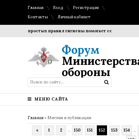
Главная
Вход
Регистрация
Контакты
Личный кабинет
юдение простых правил гигиены помогает сохранить прозрач
Форум
Министерств
обороны
МЕНЮ САЙТА
Главная
»
Мнения и публикации
«
1
2
...
150
151
152
153
154
...