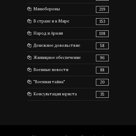
Минобороны
219
В стране и в Мире
153
Народ и Армия
108
Денежное довольствие
58
Жилищное обеспечение
96
Военные новости
88
"Военная тайна"
20
Консультация юриста
35