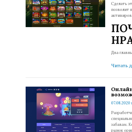
Сделать э
позволит 
активирова
ПО
НР
Два главн
Читать 
Онлайн
возмож
07.08.2020 
Разработч
специальн
забавам. 
рынок ори