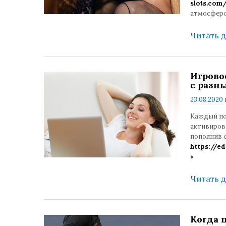
slots.com
атмосферо
Читать 
Игрово
с разн
23.08.2020 
Каждый пол
активиров
пополнив с
https://e
»
Читать 
Когда 