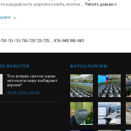
ть каждый гость азартного клуба, поэтом
...
Читать дальше »
далее
→
-710
711-715
716-720
721-725
...
976-980
981-983
ЫЕ НОВОСТИ
ФОТОАЛЬБОМЫ
Топ лучших слотов: какие
автоматы чаще выбирают
игроки?
30.06.2026 в 16:36