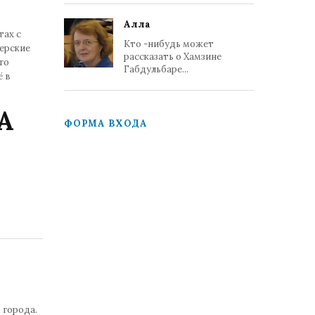
Алла
тах с
Кто -нибудь может
ерские
рассказать о Хамзине
го
Габдульбаре...
ё в
А
ФОРМА ВХОДА
 города.