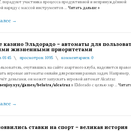
/
, порадуют участника процесса продуктивной и непринуждённой
й наряду с массой инструментов
...
Читать дальше »
далее
→
е казино Эльдорадо – автоматы для пользова
ыми жизненными приоритетами
в 01:45
просмотров: 1095
комментариев: 0
ьзователь, очутившись на сайте азартного клуба, наделяется право
ать игровые автоматы онлайн для решения разных задач. Например,
чёт деньгами, он может запускать игровой автомат Alcatraz
dsenjoy.xyz/games/belatra/alcatraz
в Eldorado с целью зар
...
Читат
далее
→
появились ставки на спорт – великая история