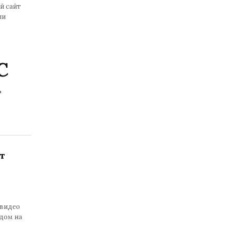
й сайт
ли
С
»
т
 видео
дом на