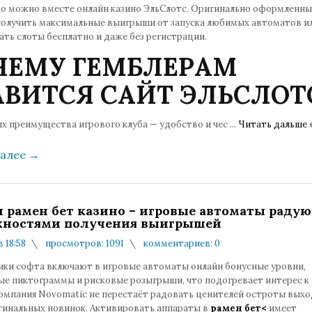
то можно вместе онлайн казино ЭльСлотс. Оригинально оформленны
получить максимальные выигрыши от запуска любимых автоматов и
ть слоты бесплатно и даже без регистрации.
ЧЕМУ ГЕМБЛЕРАМ
АВИТСЯ САЙТ ЭЛЬСЛОТ
ых преимущества игрового клуба — удобство и чес
...
Читать дальше 
далее
→
 рамен бет казино – игровые автоматы радую
ностями получения выигрышей
в 18:58
просмотров: 1091
комментариев: 0
ики софта включают в игровые автоматы онлайн бонусные уровни,
ые пиктограммы и рисковые розыгрыши, что подогревает интерес к
Компания Novomatic не перестаёт радовать ценителей остроты выхо
гинальных новинок. Активировать аппараты в
рамен бет<
имеет