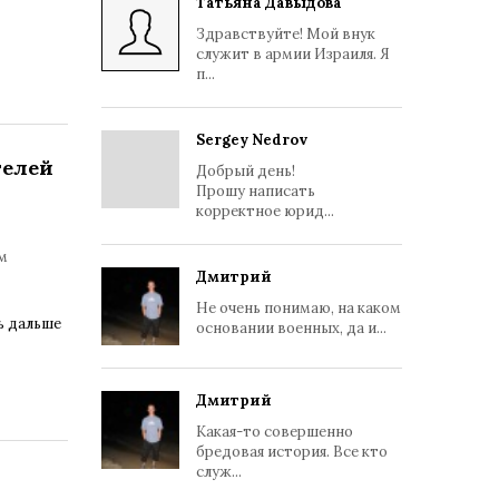
Татьяна Давыдова
Здравствуйте! Мой внук
служит в армии Израиля. Я
п...
Sergey Nedrov
телей
Добрый день!
Прошу написать
корректное юрид...
м
Дмитрий
Не очень понимаю, на каком
ь дальше
основании военных, да и...
Дмитрий
Какая-то совершенно
бредовая история. Все кто
служ...