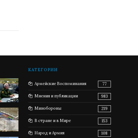
КАТЕГОРИИ
Армейские Воспоминания
77
Мнения и публикации
983
Минобороны
219
В стране и в Мире
153
Народ и Армия
108