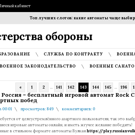
Личный кабинет
Топ лучших слотов: какие автоматы чаще выбирают 
терства обороны
БРАЗОВАНИЕ
СЛУЖБА ПО КОНТРАКТУ
ВОЕНН
ВОЕННОЕ ЗАКОНОДАТЕЛЬСТВО
ВОЕННЫЕ САНАТО
«
1
2
...
141
142
143
144
145
...
196
1
 Россия – бесплатный игровой автомат Rock C
артных побед
в 00:01
просмотров: 849
комментариев: 0
ребуется от целеустремлённого азартного пользователя, так это выб
иеся игровые автоматы онлайн, и иметь жгучее желание победить!
нные в стильном формате автоматы Вулкан
https://play.russianvul