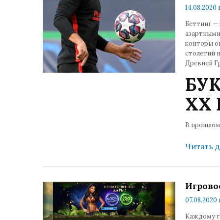
14.08.2020 
Беттинг — 
азартными
конторы он
столетий н
Древней Г
БУ
ХХ 
В прошлом
Читать 
Игровое
07.08.2020 
Каждому г