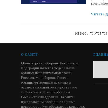
возможнос
Читать 
1-5
6-10
...
701-705
706
О САЙТЕ
ГЛАВН
Министерство обороны Российской
Федерации является федеральным
органом исполнительной власти
Росссии. Минобороны России
организует военную политику и
осуществляющий государственное
управление в области обороны
Российской Федерации. На сайте
представлены последние военные
новости, ведётся обсуждение вопросов,