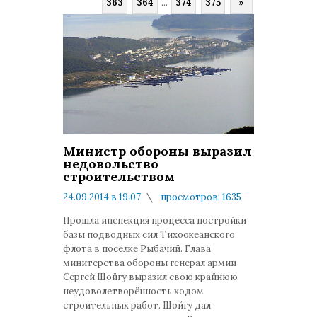
363
364
...
374
375
»
Министр обороны выразил
недовольство
строительством
24.09.2014 в 19:07
просмотров: 1635
комментариев: 0
Прошла инспекция процесса постройки
базы подводных сил Тихоокеанского
флота в посёлке Рыбачий. Глава
минитерства обороны генерал армии
Сергей Шойгу выразил свою крайнюю
неудоволетворённость ходом
строительных работ. Шойгу дал