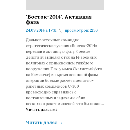
"Восток-2014". Активная
фаза
24.09.2014 в 17:31
просмотров: 2156
комментариев: 0
Дальневосточные командно-
стратегические учения «Восток-2014»
перешли в активную фазу: боевые
действия выполняются на 14 военных
полигонах с применением тяжёлого
вооружения. Так, у мыса Скалистый (что
на Камчатке) во время основной фазы
операции боевые расчёты зенитно-
ракетных комплексов С-300
превосходно справились с
поставленными задачами, сбив
несколько ракет мишеней, что были зап
...
Читать дальше »
Читать далее
→