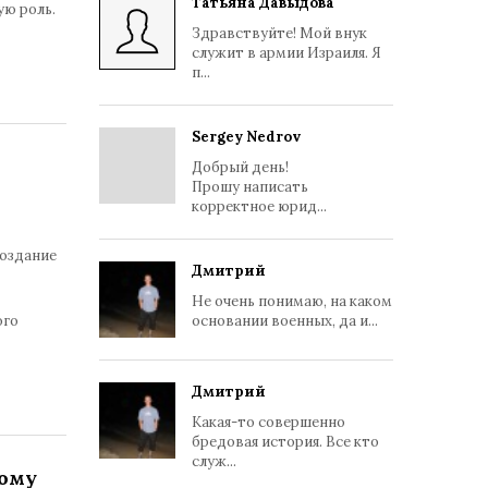
Татьяна Давыдова
ю роль.
Здравствуйте! Мой внук
служит в армии Израиля. Я
п...
Sergey Nedrov
Добрый день!
Прошу написать
корректное юрид...
создание
Дмитрий
Не очень понимаю, на каком
ого
основании военных, да и...
Дмитрий
Какая-то совершенно
бредовая история. Все кто
служ...
ому