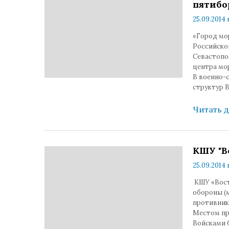
пятибо
25.09.2014 
«Город мо
Российско
Севастопо
центра мо
В военно-
структур 
Читать 
КШУ "В
25.09.2014 
КШУ «Вост
обороны (
противник
Местом пр
Войсками 