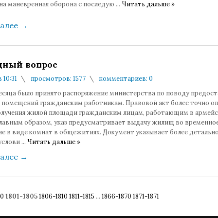
на маневренная оборона с последую
...
Читать дальше »
далее
→
ный вопрос
 10:31
просмотров: 1577
комментариев: 0
месяца было принято распоряжение министерства по поводу предост
помещений гражданским работникам. Правовой акт более точно о
олучения жилой площади гражданским лицам, работающим в армейс
Главным образом, указ предусматривает выдачу жилищ во временно
е в виде комнат в общежитиях. Документ указывает более детально
услови
...
Читать дальше »
далее
→
00
1801-1805
1806-1810
1811-1815
...
1866-1870
1871-1871