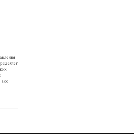
авления
пределяет
ких
е
 все