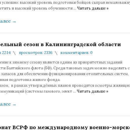
 успешно: высокий уровень подготовки бойцов сыграл немаловажну
етить и высокий уровень обученности
...
Читать дальше »
далее
→
ельный сезон в Калининградской области
в 22:14
просмотров: 2336
комментариев: 0
ение к зимнему сезону является одним из приоритетных заданий
сти Балтийского флота (БФ). Среди таковых задач можно выделить 
 запасов для обеспечения функционирования отопительных систем,
нная подготовка жилого фонда.
азом, в рамках утверждённых планов проводятся осмотры жилищн
оммуникаций (системы газового, элект
...
Читать дальше »
далее
→
нат ВСРФ по международному военно-морск