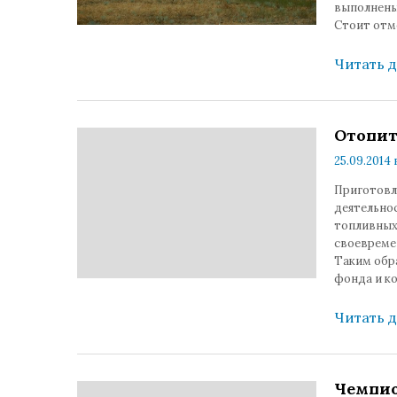
выполнены
Стоит отм
Читать 
Отопит
25.09.2014 
Приготовл
деятельно
топливных
своевреме
Таким обр
фонда и к
Читать 
Чемпио