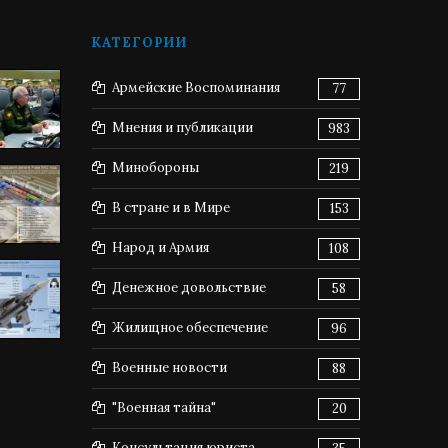
КАТЕГОРИИ
Армейские Воспоминания
77
Мнения и публикации
983
Минобороны
219
В стране и в Мире
153
Народ и Армия
108
Денежное довольствие
58
Жилищное обеспечение
96
Военные новости
88
"Военная тайна"
20
Консультация юриста