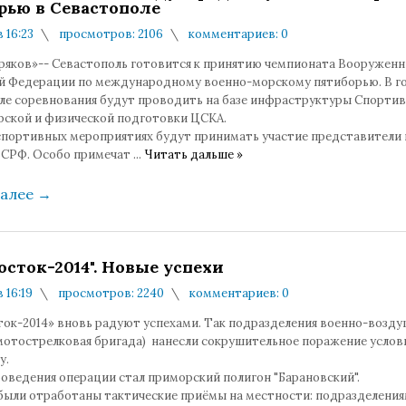
рью в Севастополе
в 16:23
просмотров: 2106
комментариев: 0
ряков»-- Севастополь готовится к принятию чемпионата Вооруженн
й Федерации по международному военно-морскому пятиборью. В г
ле соревнования будут проводить на базе инфраструктуры Спорти
рской и физической подготовки ЦСКА.
спортивных мероприятиях будут принимать участие представители 
ВСРФ. Особо примечат
...
Читать дальше »
далее
→
осток-2014". Новые успехи
в 16:19
просмотров: 2240
комментариев: 0
ок-2014» вновь радуют успехами. Так подразделения военно-возд
мотострелковая бригада) нанесли сокрушительное поражение усло
у.
оведения операции стал приморский полигон "Барановский".
были отработаны тактические приёмы на местности: подразделения