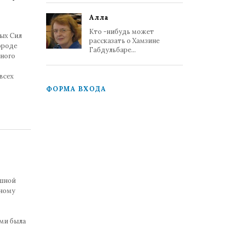
Алла
Кто -нибудь может
ых Сил
рассказать о Хамзине
ороде
Габдульбаре...
вного
всех
ФОРМА ВХОДА
ушной
вному
ми была