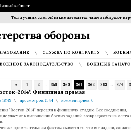
Личный кабинет
Топ лучших слотов: какие автоматы чаще выбирают игроки
терства обороны
БРАЗОВАНИЕ
СЛУЖБА ПО КОНТРАКТУ
ВОЕНН
ВОЕННОЕ ЗАКОНОДАТЕЛЬСТВО
ВОЕННЫЕ САНАТО
«
1
2
...
359
360
361
362
363
...
374
3
осток-2014". Финишная прямая
в 18:49
просмотров: 1544
комментариев: 0
чения "Восток-2014" перешли в финишную стадию. Все соединения,
ие участие в выполнении боевых заданий, возвращаются на места 
и.
чениях примечательным фактом является то, что все задачи, согласн