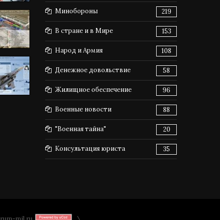
Минобороны
219
В стране и в Мире
153
Народ и Армия
108
Денежное довольствие
58
Жилищное обеспечение
96
Военные новости
88
"Военная тайна"
20
Консультация юриста
35
rum-mil.ru