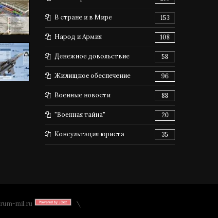
В стране и в Мире
153
Народ и Армия
108
Денежное довольствие
58
Жилищное обеспечение
96
Военные новости
88
"Военная тайна"
20
Консультация юриста
35
rum-mil.ru