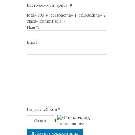
Всего комментариев
:
0
idth="100%" cellspacing="1" cellpadding="2"
class="commTable">
Имя *:
Email:
Подписка:1 Код *: