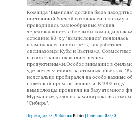
Команда "Вымпела" должна была находитьс
постоянной боевой готовности, поэтому в 
проводились разнообразные учения,
чередовавшиеся с боевыми командировкам
середине 80-х у "вымпеловцев" появилась
возможность посмотреть, как работают
спецназовцы Кубы и Вьетнама. Совместные
в этих странах оказались весьма
продуктивными.Особое внимание в фильм
уделяется учениям на атомных объектах. "В
нелегально пробирался на особо важные о
советской промышленности. В 1993 году
вымпеловцы проникли на базу атомного фл
Мурманске, условно заминировали атомох
"Сибирь".
Переходов
:
0
|
Добавил
:
Babici
|
Рейтинг
:
0.0
/
0