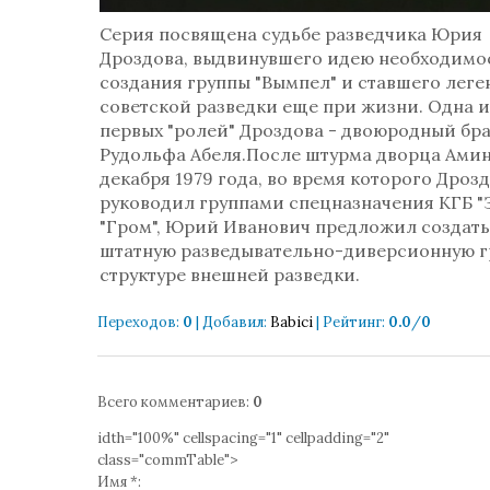
Серия посвящена судьбе разведчика Юрия
Дроздова, выдвинувшего идею необходимо
создания группы "Вымпел" и ставшего лег
советской разведки еще при жизни. Одна и
первых "ролей" Дроздова - двоюродный бр
Рудольфа Абеля.После штурма дворца Амин
декабря 1979 года, во время которого Дроз
руководил группами спецназначения КГБ "
"Гром", Юрий Иванович предложил создать
штатную разведывательно-диверсионную г
структуре внешней разведки.
Переходов
:
0
|
Добавил
:
Babici
|
Рейтинг
:
0.0
/
0
Всего комментариев
:
0
idth="100%" cellspacing="1" cellpadding="2"
class="commTable">
Имя *: