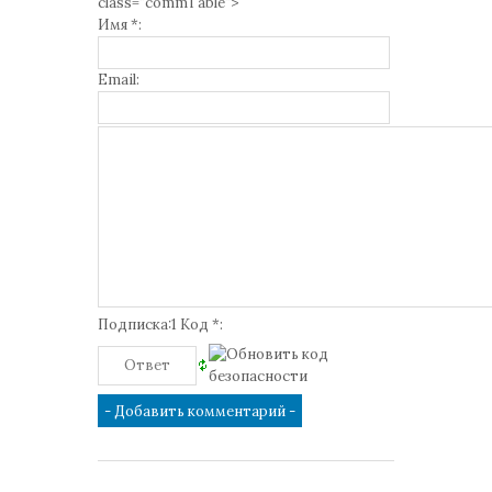
class="commTable">
Имя *:
Email:
Подписка:1 Код *: