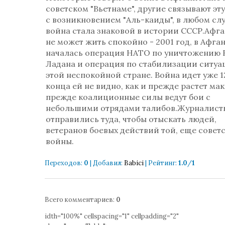
советском "Вьетнаме", другие связывают эт
с возникновением "Аль-каиды", в любом слу
война стала знаковой в истории СССР.Афг
не может жить спокойно - 2001 год, в Афга
началась операция НАТО по уничтожению 
Ладана и операция по стабилизации ситуа
этой неспокойной стране. Война идет уже 1
конца ей не видно, как и прежде растет мак,
прежде коалиционные силы ведут бои с
небольшими отрядами талибов.Журналист
отправились туда, чтобы отыскать людей,
ветеранов боевых действий той, еще совет
войны.
Переходов
:
0
|
Добавил
:
Babici
|
Рейтинг
:
1.0
/
1
Всего комментариев
:
0
idth="100%" cellspacing="1" cellpadding="2"