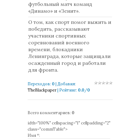
футбольный матч команд
«Динамо» и «Зенит».
О том, как спорт помог выжить и
победить, рассказывают
участники спортивных
соревнований военного
времени, блокадники
Ленинграда, которые защищали
осажденный город и работали
для фронта.
Переходов
:
0
|
Добавил
:
TheBlackpaper
|
Рейтинг
:
0.0
/
0
Всего комментариев
:
0
idth="100%" cellspacing="1" cellpadding="2"
class="commTable">
Имя *: