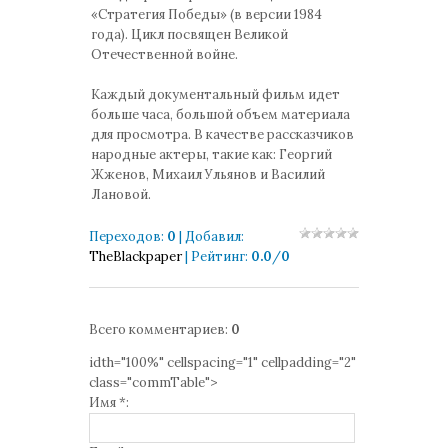
«Стратегия Победы» (в версии 1984
года). Цикл посвящен Великой
Отечественной войне.
Каждый документальный фильм идет
больше часа, большой объем материала
для просмотра. В качестве рассказчиков
народные актеры, такие как: Георгий
Жженов, Михаил Ульянов и Василий
Лановой.
Переходов
:
0
|
Добавил
:
TheBlackpaper
|
Рейтинг
:
0.0
/
0
Всего комментариев
:
0
idth="100%" cellspacing="1" cellpadding="2"
class="commTable">
Имя *: