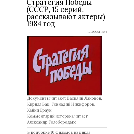
Стратегия Победы
(СССР, 15 серий,
рассказывают актеры)
1984 год
07.02.2013, 21:54
Документы читают: Василий Лановой,
Кирилл Вац, Геннадий Никифоров,
Хайнц Браун.
Комментарий историка читает
Александр Голобородько.
В подборке 10 фильмов из цикла