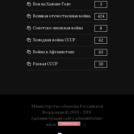
Бои на Халхин-Голе
3
Великая отечественная война
424
Советско-японская война
8
Холодная война СССР
62
Война в Афганистане
63
Развал СССР
30
Министерство обороны Российской
Федерации © 2009 - 2019.
Администрация сайта
admin@forum-
mil.ru