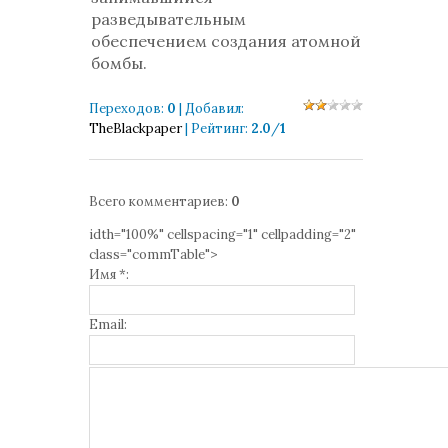
разведывательным
обеспечением создания атомной
бомбы.
Переходов
:
0
|
Добавил
:
TheBlackpaper
|
Рейтинг
:
2.0
/
1
Всего комментариев
:
0
idth="100%" cellspacing="1" cellpadding="2"
class="commTable">
Имя *:
Email: