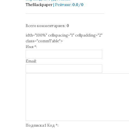
TheBlackpaper
|
Рейтинг
:
0.0
/
0
Всего комментариев
:
0
idth="100%" cellspacing="1" cellpadding="2"
class="commTable">
Имя *:
Email:
Подписка:1 Код *: