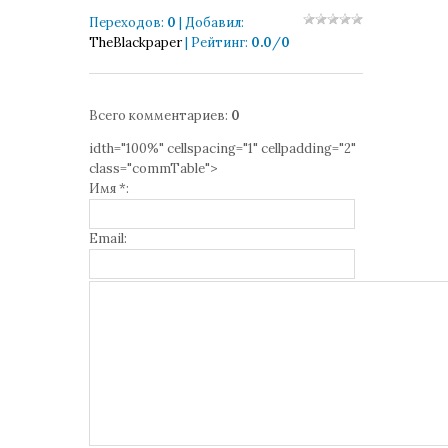
Переходов
:
0
|
Добавил
:
TheBlackpaper
|
Рейтинг
:
0.0
/
0
Всего комментариев
:
0
idth="100%" cellspacing="1" cellpadding="2"
class="commTable">
Имя *:
Email: