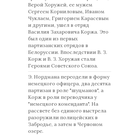
Верой Хоружей, ее мужем
Сергеем Корниловым, Иваном
Чуклаем, Григорием Карасевым
и другими, ушел в отряд
Василия Захаровича Коржа. Это
был один из первых
партизанских отрядов в
Белоруссии. Впоследствии В. З.
Корж и В. З. Хоружая стали
Героями Советского Союза.
Э. Нордмана переодели в форму
немецкого офицера, два десятка
партизан в роле "шуцманов", а
Корж в роли переводчика у
"немецкого коменданта". На
рассвете без единого выстрела
разоружили полицейских в
Забродье, а затем в Червоном
озере.