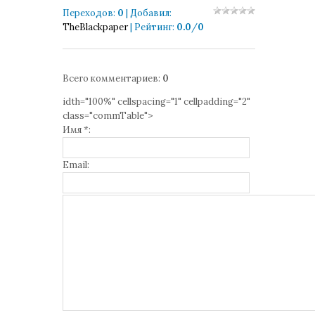
Переходов
:
0
|
Добавил
:
TheBlackpaper
|
Рейтинг
:
0.0
/
0
Всего комментариев
:
0
idth="100%" cellspacing="1" cellpadding="2"
class="commTable">
Имя *:
Email: