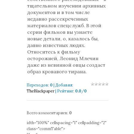
тщательном изучении архивных
документов и в том числе
недавно рассекреченных
материалов спецслужб. В этой
серии фильмов вы узнаете
новые детали, о, казалось бы,
давно известных людях.
Относитесь к фильму
осторожней, Леонид Млечин
даже из невинной овцы создаст
образ кровавого тирана.
Переходов
:
0
|
Добавил
:
TheBlackpaper
|
Рейтинг
:
0.0
/
0
Всего комментариев
:
0
idth="100%" cellspacing="1" cellpadding="2"
class="commTable">