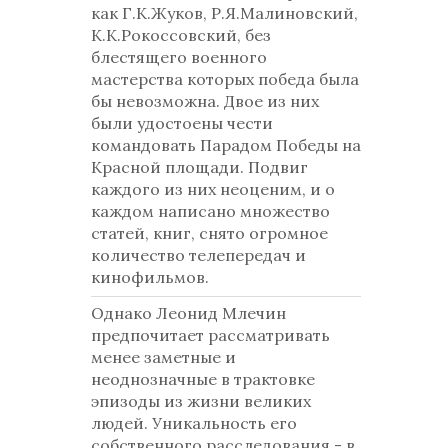
как Г.К.Жуков, Р.Я.Малиновский,
К.К.Рокоссовский, без
блестящего военного
мастерства которых победа была
бы невозможна. Двое из них
были удостоены чести
командовать Парадом Победы на
Красной площади. Подвиг
каждого из них неоценим, и о
каждом написано множество
статей, книг, снято огромное
количество телепередач и
кинофильмов.
Однако Леонид Млечин
предпочитает рассматривать
менее заметные и
неоднозначные в трактовке
эпизоды из жизни великих
людей. Уникальность его
собственного расследования - в