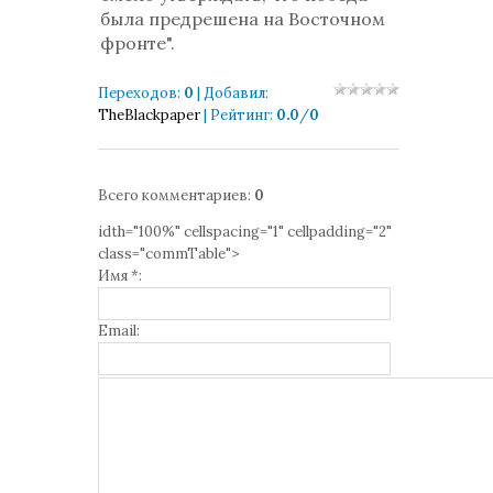
была предрешена на Восточном
фронте
".
Переходов
:
0
|
Добавил
:
TheBlackpaper
|
Рейтинг
:
0.0
/
0
Всего комментариев
:
0
idth="100%" cellspacing="1" cellpadding="2"
class="commTable">
Имя *:
Email: