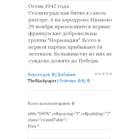
Осень 1942 года.
Сталинградская битва в самом
разгаре. А на аэродроме Иваново
29 ноября приземляются первые
французские добровольцы
группы "Нормандия". Всего в
первой партии прибывают 14
летчиков. Большинству из них не
суждено дожить до Победы.
Переходов
:
0
|
Добавил
:
TheBlackpaper
|
Рейтинг
:
0.0
/
0
Всего комментариев
:
0
idth="100%" cellspacing="1" cellpadding="2"
class="commTable">
Имя *: