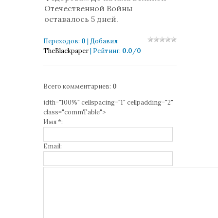
Отечественной Войны
оставалось 5 дней.
Переходов
:
0
|
Добавил
:
TheBlackpaper
|
Рейтинг
:
0.0
/
0
Всего комментариев
:
0
idth="100%" cellspacing="1" cellpadding="2"
class="commTable">
Имя *:
Email: