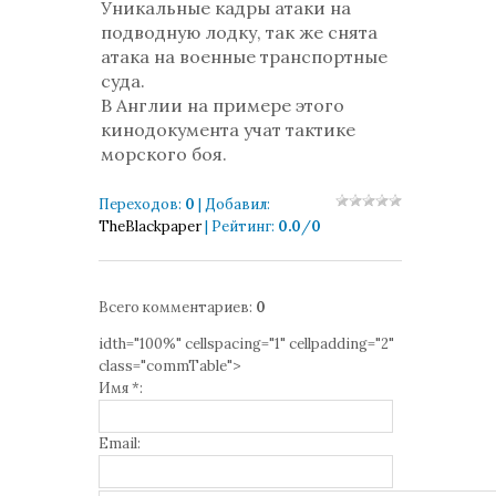
Уникальные кадры атаки на
подводную лодку, так же снята
атака на военные транспортные
суда.
В Англии на примере этого
кинодокумента учат тактике
морского боя.
Переходов
:
0
|
Добавил
:
TheBlackpaper
|
Рейтинг
:
0.0
/
0
Всего комментариев
:
0
idth="100%" cellspacing="1" cellpadding="2"
class="commTable">
Имя *:
Email: