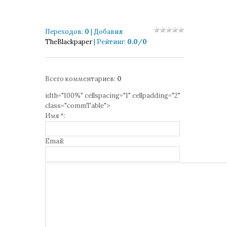
Переходов
:
0
|
Добавил
:
TheBlackpaper
|
Рейтинг
:
0.0
/
0
Всего комментариев
:
0
idth="100%" cellspacing="1" cellpadding="2"
class="commTable">
Имя *:
Email: